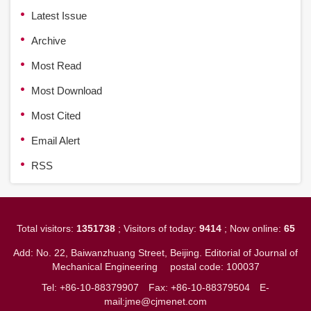
Latest Issue
Archive
Most Read
Most Download
Most Cited
Email Alert
RSS
Total visitors:
1351738
; Visitors of today:
9414
; Now online:
65
Add: No. 22, Baiwanzhuang Street, Beijing. Editorial of Journal of
Mechanical Engineering
postal code: 100037
Tel: +86-10-88379907
Fax: +86-10-88379504
E-
mail:jme@cjmenet.com