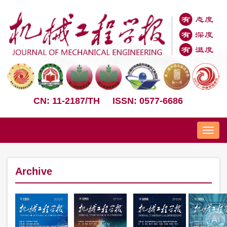
CN: 11-2187/TH
ISSN: 0577-6686
Nav
Archive