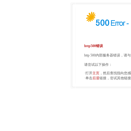
http500错误
http 500内部服务器错误，
请尝试以下操作：
·打开
主页
，然后查找指向您感
·单击
后退
链接，尝试其他链接