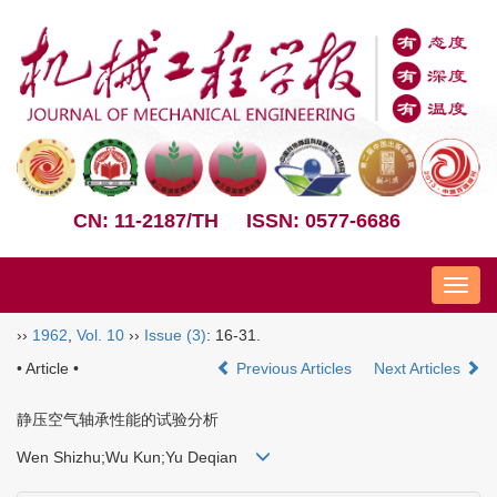
CN: 11-2187/TH
ISSN: 0577-6686
Nav
››
1962
,
Vol. 10
››
Issue (3)
: 16-31.
• Article •
Previous Articles
Next Articles
静压空气轴承性能的试验分析
Wen Shizhu;Wu Kun;Yu Deqian