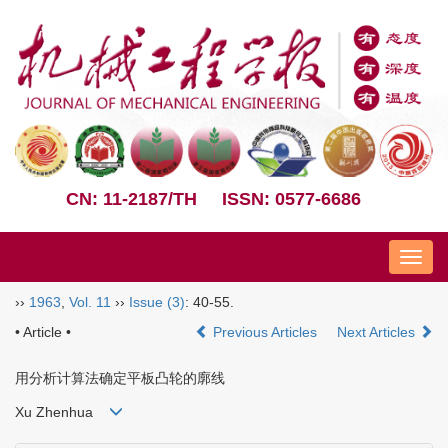
CN: 11-2187/TH
ISSN: 0577-6686
Nav
››
1963
,
Vol. 11
››
Issue (3)
: 40-55.
• Article •
Previous Articles
Next Articles
用分析计算法确定平板凸轮的廓线
Xu Zhenhua