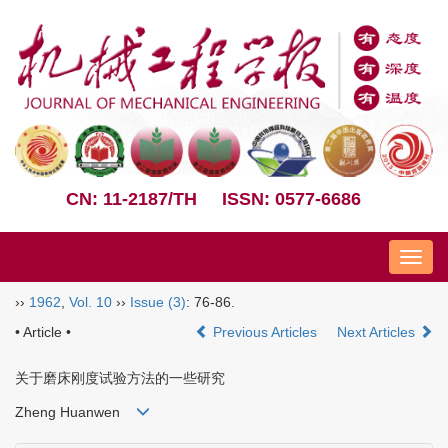
CN: 11-2187/TH
ISSN: 0577-6686
Nav
››
1962
,
Vol. 10
››
Issue (3)
: 76-86.
• Article •
Previous Articles
Next Articles
关于磨床刚度试验方法的一些研究
Zheng Huanwen