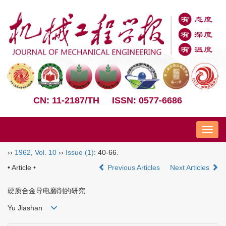
CN: 11-2187/TH
ISSN: 0577-6686
Nav
››
1962
,
Vol. 10
››
Issue (1)
: 40-66.
• Article •
Previous Articles
Next Articles
硬质合金导电磨削的研究
Yu Jiashan