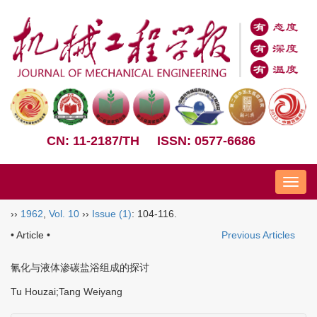
CN: 11-2187/TH
ISSN: 0577-6686
Nav
››
1962
,
Vol. 10
››
Issue (1)
: 104-116.
• Article •
Previous Articles
氰化与液体渗碳盐浴组成的探讨
Tu Houzai;Tang Weiyang