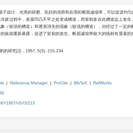
模子设计、光滑的研磨、良好的润滑和合理的断面减缩率，可以促进均匀
在冷拔过程中，表面凹凸不平之处变成槽道，而冒刺多在此槽道边上发生
现象（较深的槽道）和逐渐消失的现象（较浅的槽道），但经过了一定的
后的疵病重新暴露，促进了冒刺的发生。断面减缩率较大的线材有显著的
的研究[J]. , 1957, 5(3): 215-234.
te
|
Reference Manager
|
ProCite
|
BibTeX
|
RefWorks
EN/
EN/Y1957/V5/I3/215