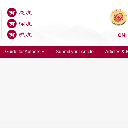
CN:
Guide for Authors
Submit your Article
Articles & 