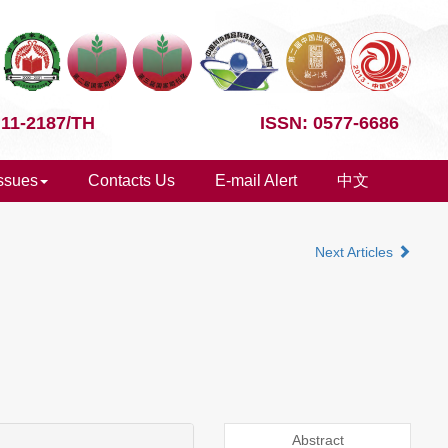
 11-2187/TH
ISSN: 0577-6686
Issues
Contacts Us
E-mail Alert
中文
Next Articles
Abstract