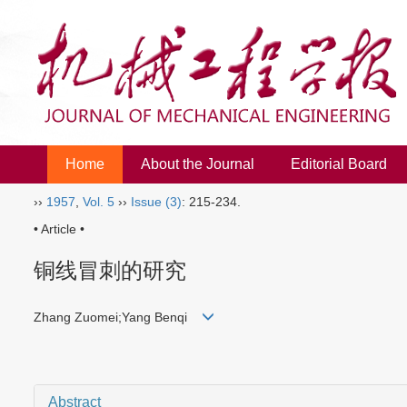
Home
About the Journal
Editorial Board
››
1957
,
Vol. 5
››
Issue (3)
: 215-234.
• Article •
铜线冒刺的研究
Zhang Zuomei;Yang Benqi
Abstract