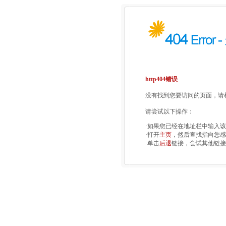
http404错误
没有找到您要访问的页面，请检
请尝试以下操作：
·如果您已经在地址栏中输入
·打开
主页
，然后查找指向您感
·单击
后退
链接，尝试其他链接