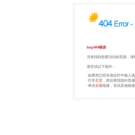
http404错误
没有找到您要访问的页面，请检
请尝试以下操作：
·如果您已经在地址栏中输入
·打开
主页
，然后查找指向您感
·单击
后退
链接，尝试其他链接