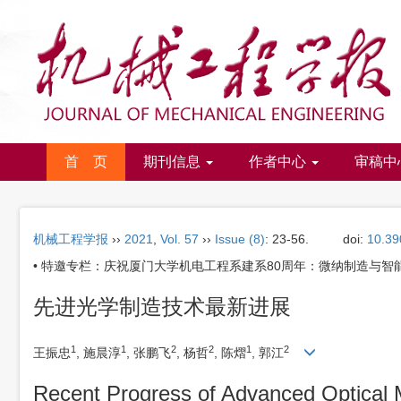
首 页
期刊信息
作者中心
审稿中
机械工程学报
››
2021
,
Vol. 57
››
Issue (8)
: 23-56.
doi:
10.39
• 特邀专栏：庆祝厦门大学机电工程系建系80周年：微纳制造与智能
先进光学制造技术最新进展
1
1
2
2
1
2
王振忠
, 施晨淳
, 张鹏飞
, 杨哲
, 陈熠
, 郭江
Recent Progress of Advanced Optical 