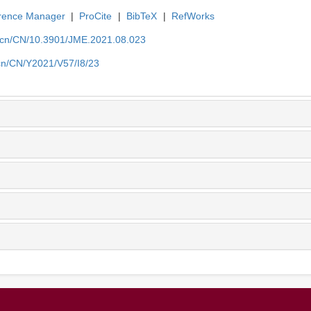
rence Manager
|
ProCite
|
BibTeX
|
RefWorks
.cn/CN/10.3901/JME.2021.08.023
cn/CN/Y2021/V57/I8/23