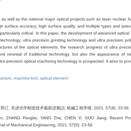
as well as the national major optical projects such as laser nuclear f
 surface accuracy, high surface quality, and multiple types and sizes 
ticularly critical. In this paper, the development of advanced optical
g technology, ultra precision grinding technology and ultra precision p
uctures of the optical elements, the research progress of ultra preci
and renewal of traditional technology, but also the appearance of n
ltra precision optical machining technology is prospected. It aims to pro
hanism,
machine tool,
optical element
郭江. 先进光学制造技术最新进展[J]. 机械工程学报, 2021, 57(8): 23-56.
, ZHANG Pengfei, YANG Zhe, CHEN Yi, GUO Jiang. Recent Prog
nal of Mechanical Engineering, 2021, 57(8): 23-56.