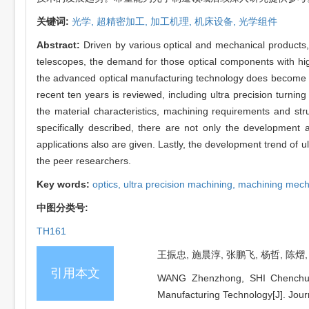
关键词:
光学,
超精密加工,
加工机理,
机床设备,
光学组件
Abstract:
Driven by various optical and mechanical products, 
telescopes, the demand for those optical components with high
the advanced optical manufacturing technology does become par
recent ten years is reviewed, including ultra precision turnin
the material characteristics, machining requirements and str
specifically described, there are not only the development 
applications also are given. Lastly, the development trend of u
the peer researchers.
Key words:
optics,
ultra precision machining,
machining mec
中图分类号:
TH161
王振忠, 施晨淳, 张鹏飞, 杨哲, 陈熠, 
引用本文
WANG Zhenzhong, SHI Chenchun
Manufacturing Technology[J]. Jour