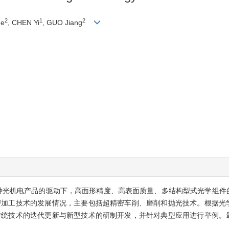
2
1
2
he
, CHEN Yi
, GUO Jiang
种光机电产品的驱动下，高面形精度、高表面质量、多结构型式光学组件
密加工技术的发展情况，主要包括超精密车削、磨削和抛光技术。根据光
传统技术的迭代更新与新型技术的研制开发，并针对典型应用进行举例。
。