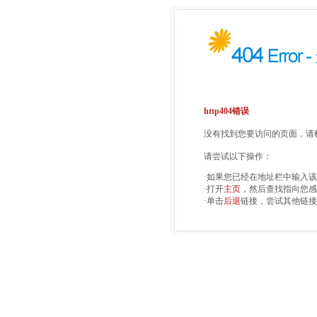
http404错误
没有找到您要访问的页面，请检
请尝试以下操作：
·如果您已经在地址栏中输入
·打开
主页
，然后查找指向您感
·单击
后退
链接，尝试其他链接